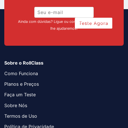
Ainda com dúvidas? Ligue ou converse pelo chat que
Teste Agora
lhe ajudaremos!
Sobre o RollClass
Como Funciona
Planos e Preços
Faça um Teste
Sobre Nós
Termos de Uso
Política de Privacidade