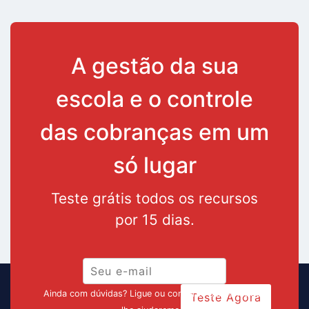
A gestão da sua
escola e o controle
das cobranças em um
só lugar
Teste grátis todos os recursos
por 15 dias.
Ainda com dúvidas? Ligue ou converse pelo chat que
Teste Agora