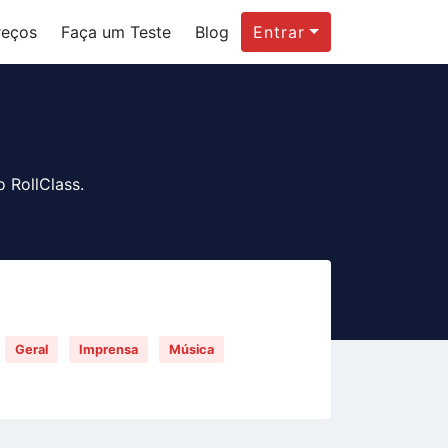
reços
Faça um Teste
Blog
Entrar
 RollClass.
Geral
Imprensa
Música