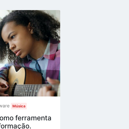
tware
Música
como ferramenta
sformação.