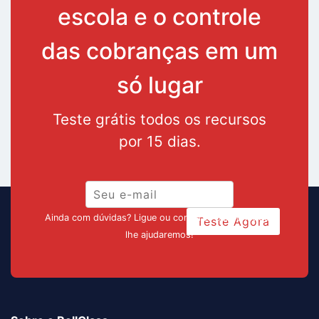
escola e o controle
das cobranças em um
só lugar
Teste grátis todos os recursos
por 15 dias.
Ainda com dúvidas? Ligue ou converse pelo chat que
Teste Agora
lhe ajudaremos!