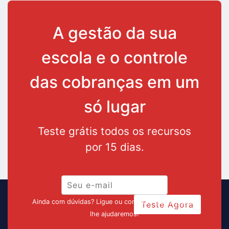
A gestão da sua
escola e o controle
das cobranças em um
só lugar
Teste grátis todos os recursos
por 15 dias.
Ainda com dúvidas? Ligue ou converse pelo chat que
Teste Agora
lhe ajudaremos!