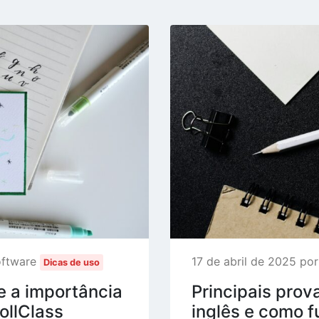
oftware
17 de abril de 2025 po
Dicas de uso
e a importância
Principais prov
ollClass
inglês e como 