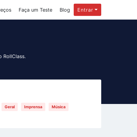
reços
Faça um Teste
Blog
Entrar
 RollClass.
Geral
Imprensa
Música