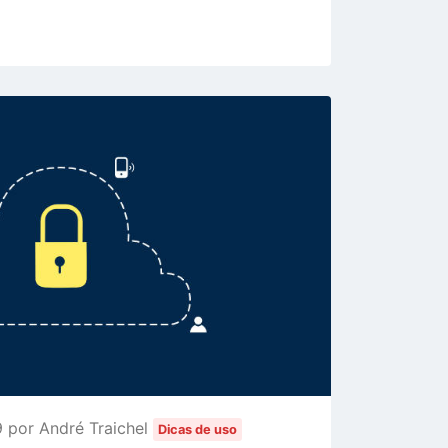
 por André Traichel
Dicas de uso