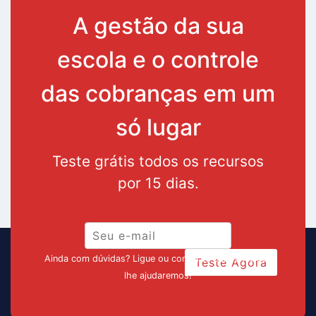
A gestão da sua
escola e o controle
das cobranças em um
só lugar
Teste grátis todos os recursos
por 15 dias.
Ainda com dúvidas? Ligue ou converse pelo chat que
Teste Agora
lhe ajudaremos!