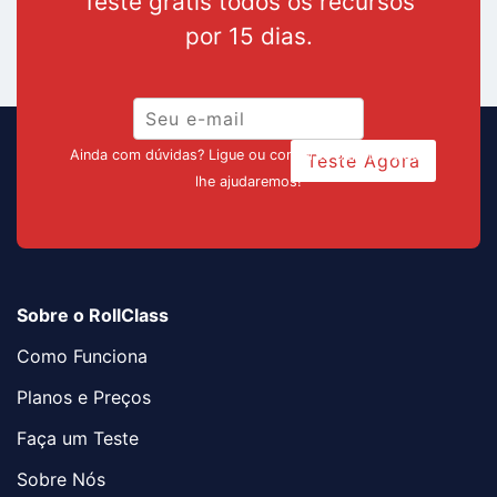
Teste grátis todos os recursos
por 15 dias.
Ainda com dúvidas? Ligue ou converse pelo chat que
Teste Agora
lhe ajudaremos!
Sobre o RollClass
Como Funciona
Planos e Preços
Faça um Teste
Sobre Nós