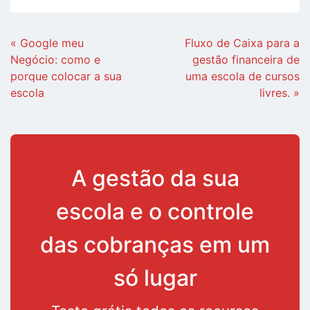
Continue
« Google meu
Fluxo de Caixa para a
Lendo
Negócio: como e
gestão financeira de
porque colocar a sua
uma escola de cursos
escola
livres. »
A gestão da sua
escola e o controle
das cobranças em um
só lugar