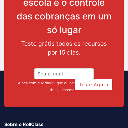
escola e o controle
das cobranças em um
só lugar
Teste grátis todos os recursos
por 15 dias.
Ainda com dúvidas? Ligue ou converse pelo chat que
Teste Agora
lhe ajudaremos!
Sobre o RollClass