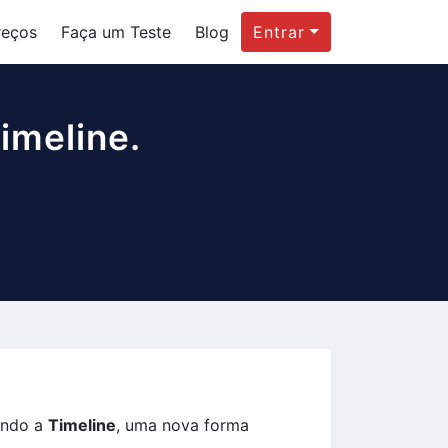
reços
Faça um Teste
Blog
Entrar
imeline.
zando a
Timeline
, uma nova forma