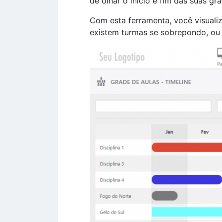
de olhar o início e fim das suas gr
Com esta ferramenta, você visuali
existem turmas se sobrepondo, ou s