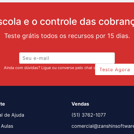
scola e o controle das cobran
Teste grátis todos os recursos por 15 dias.
Ainda com dúvidas? Ligue ou converse pelo chat que lhe ajudaremos!
Teste Agora
te
Vendas
al de Ajuda
(51) 3762-1077
 Aulas
comercial@zanshinsoftwar