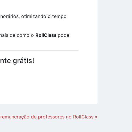
e horários, otimizando o tempo
 mais de como o
RollClass
pode
te grátis!
 remuneração de professores no RollClass »