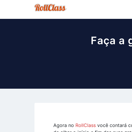
Faça a 
Agora no
RollClass
você contará c