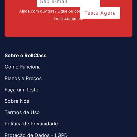
Ainda com dúvidas? Ligue ou converse pelo chat que
Teste Agora
lhe ajudaremos!
Sobre o RollClass
Como Funciona
Planos e Preços
Faça um Teste
Sobre Nós
Termos de Uso
Política de Privacidade
Proteção de Dados - LGPD